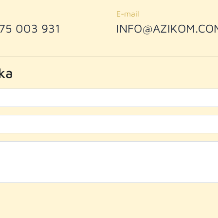
E-mail
75 003 931
INFO@AZIKOM.CO
ka