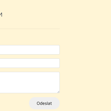
M
Odeslat